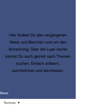
News-Archiv des
Schachring
Heuberg Gosheim
e.V.
Hier findest Du alle vergangenen
News und Berichte rund um den
Schachring. Über die Lupe rechts
kannst Du auch gezielt nach Themen
suchen. Einfach stöbern,
durchklicken und durchlesen.
News
Termine