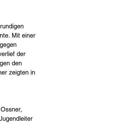
lrundigen 
te. Mit einer 
 gegen 
rlief der 
egen den 
er zeigten in 
 Ossner, 
Jugendleiter 