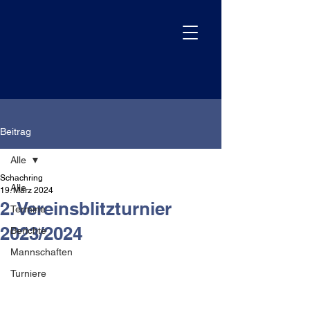
Beitrag
Alle
Schachring
Alle
19. März 2024
2. Vereinsblitzturnier
Termine
2023/2024
Berichte
Mannschaften
Turniere