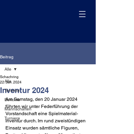
Beitrag
Alle
Schachring
Alle
22. Jan. 2024
Inventur 2024
Termine
Am Samstag, den 20 Januar 2024 
Berichte
führten wir unter Federführung der 
Mannschaften
Vorstandschaft eine Spielmaterial-
Turniere
Inventur durch. Im rund zweistündigen 
Einsatz wurden sämtliche Figuren, 