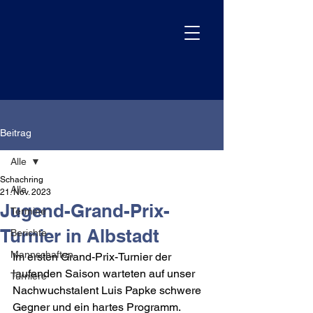
Beitrag
Alle
Schachring
Alle
21. Nov. 2023
Jugend-Grand-Prix-
Termine
Turnier in Albstadt
Berichte
Mannschaften
Im ersten Grand-Prix-Turnier der 
laufenden Saison warteten auf unser 
Turniere
Nachwuchstalent Luis Papke schwere 
Gegner und ein hartes Programm. 