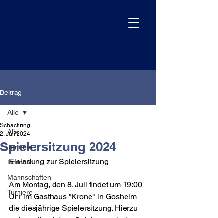
Beitrag
Alle
Schachring
Alle
2. Juli 2024
Spielersitzung 2024
Termine
Einladung zur Spielersitzung 
Berichte
Mannschaften
Am Montag, den 8. Juli findet um 19:00 
Turniere
Uhr im Gasthaus "Krone" in Gosheim 
die diesjährige Spielersitzung. Hierzu 